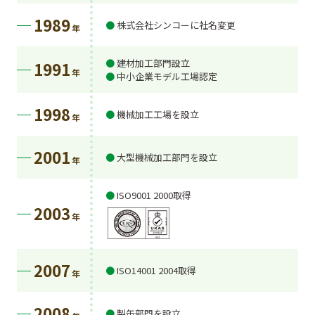
1989
株式会社シンコーに社名変更
年
建材加工部門設立
1991
年
中小企業モデル工場認定
1998
機械加工工場を設立
年
2001
大型機械加工部門を設立
年
ISO9001 2000取得
2003
年
2007
ISO14001 2004取得
年
2008
製缶部門を設立