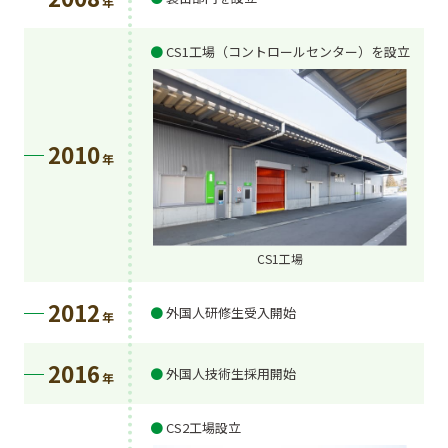
年
CS1工場（コントロールセンター）を設立
2010
年
CS1工場
2012
外国人研修生受入開始
年
2016
外国人技術生採用開始
年
CS2工場設立