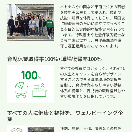
ベトナムや中国など東南アジアの若者
を技能実習生として受入れ、技術や
技能・知識を体得してもらい、帰国後
に経済発展のために役立ててもらうこ
とを目的に実践的な技能実習を行って
います。行政書士や社会保険労務士な
ど専門家と協力し、労働基準法を遵
守し適正雇用をおこなっています。
育児休業取得率100%+職場復帰率100％
すべての社員が自分らしく、それぞれ
の人生とキャリアを自らがデザイン
することのできる職場環境の実現を
目指し、育児休業を取りやすい勤務
体系の構築と、育児後の職場復帰しや
すい環境作りを目指しています。
すべての人に健康と福祉を。ウェルビーイング企
業
性別、年齢、人種、障害などの属性