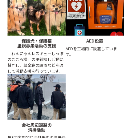
保護犬・保護猫
AED設置
里親募集活動の支援
AEDを工場内に設置していま
「わんにゃんレスキューしっぽ
す。
のこころ様」の里親捜し活動に
賛同し、募金箱の設置などを通
して活動支援を行っています。
会社周辺道路の
清掃活動
年1回定期的に会社周辺の清掃活