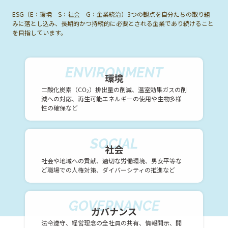
ESG（E：環境 S：社会 G：企業統治）3つの観点を自分たちの取り組
みに落とし込み、長期的かつ持続的に必要とされる企業であり続けること
を目指しています。
ENVIRONMENT
環境
二酸化炭素（CO
）排出量の削減、温室効果ガスの削
2
減への対応、再生可能エネルギーの使用や生物多様
性の確保など
SOCIAL
社会
社会や地域への貢献、適切な労働環境、男女平等な
ど職場での人権対策、ダイバーシティの推進など
GOVERNANCE
ガバナンス
法令遵守、経営理念の全社員の共有、情報開示、開