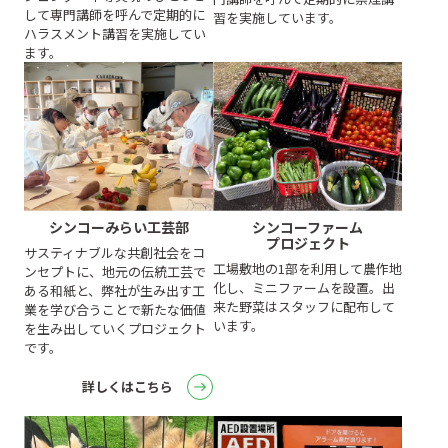
して専門講師を呼んで定期的に
習を実施しています。
ハラスメント講習を実施してい
ます。
シンコーファーム
シンコーみらい工芸部
プロジェクト
サスティナブルな共創社会をコ
工場敷地の1部を利用して農作地
ンセプトに、地元の伝統工芸で
化し、ミニファームを設置。出
ある和紙と、弊社が生み出す工
来た野菜はスタッフに配布して
業を学び合うことで新たな価値
います。
を生み出していくプロジェクト
です。
詳しくはこちら