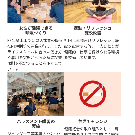
女性が活躍できる
運動・リフレッシュ
環境づくり
施設設置
R3年度末までに育児休業の係る
社内に運動及びリフレッシュ施
社内規則等の整備を行う。また
設を設置する等、一人ひとりが
ライフスタイルに合った働き方
健康的に仕事を続けられる環境
や雇用を実現させるために就業
を整備しています。
規則を改定することを予定して
います。
ハラスメント講習の
禁煙チャレンジ
実施
健康経営の取り組みとして、専
ジェンダー平等実現のひとつと
門講師を呼んで定期的に禁煙講